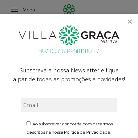
Skip
Menu
to
×
main
content
Conheça Santarém
GERAL | TRADIÇÃO | CULTURA | GASTRONOMIA
| A VISITAR
Subscreva a nossa Newsletter e fique
a par de todas as promoções e novidades!
Início
»
Conheça Santarém
Navegue pelos ícones ou desça naturalmente na
página.
Ao subscrever concorda com os termos
descritos na nossa Política de Privacidade.