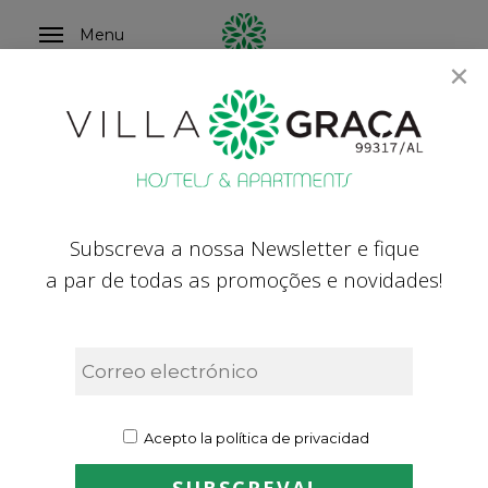
Skip
Menu
to
×
main
content
Piso 1301
4 PAX MAX.
Subscreva a nossa Newsletter e fique
121432/AL
a par de todas as promoções e novidades!
Início
»
Piso 1301
Acepto la política de privacidad