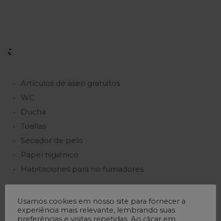
Artículos de aseo gratuitos
WC
Ducha
Toallas
Secador de pelo
Papel higiénico
Habitaciones para no fumadores
Usamos cookies em nosso site para fornecer a
experiência mais relevante, lembrando suas
preferências e visitas repetidas. Ao clicar em