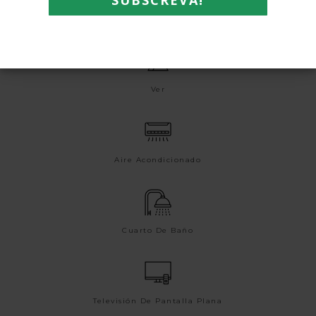
40m2
Ver
Aire Acondicionado
Cuarto De Baño
Televisión De Pantalla Plana