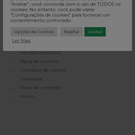
En Su Propia Cocina Privada:
“Aceitar”, você concorda com o uso de TODOS os
cookies. No entanto, você pode visitar
"Configurações de cookies" para fornecer um
consentimento controlado.
Nevera
Opções de Cookies
Rejeitar
Aceitar
Horno microondas
Ler Mais
Máquina de café
Hervidor eléctrico
Placa de cocción
Utensilios de cocina
Tostadora
Mesa de comedor
Horno