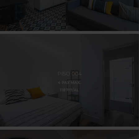
PISO 004
4 PAX MAX.
118717/AL