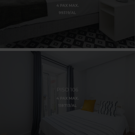
4 PAX MAX.
99319/AL
PISO 106
4 PAX MAX.
118713/AL