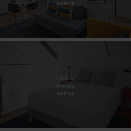
99318/AL
PISO 102
4 PAX MAX.
99581/AL