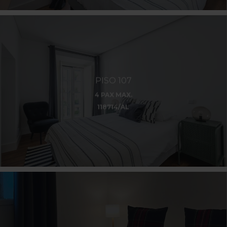
PISO 107
4 PAX MAX.
118714/AL