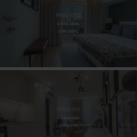
PISO 1002
4 PAX MAX.
121426/AL
PISO 1101
4 PAX MAX.
121430/AL