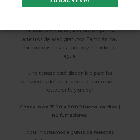
aire acondicionado, TV de pantalla plana,
sala de estar con sofá cama, zona de cocina
bien equipada con zona de comedor y baño
privado con ducha, secador de pelo y
artículos de aseo gratuitos. También hay
microondas, nevera, horno y hervidor de
agua.
Una terraza está disponible para los
huéspedes del apartamento, así como un
restaurante y un bar.
Check In de 15:00 a 20:00 todos los días. |
No fumadores
Aquí mostramos algunas de nuestras