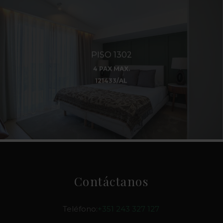
PISO 1302
4 PAX MAX.
121433/AL
Contáctanos
Teléfono:
+351 243 327 127