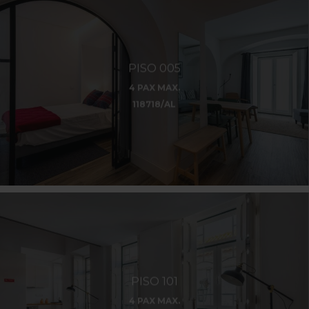
PISO 005
4 PAX MAX.
118718/AL
PISO 101
4 PAX MAX.