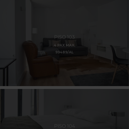
PISO 103
4 PAX MAX.
99489/AL
PISO 104