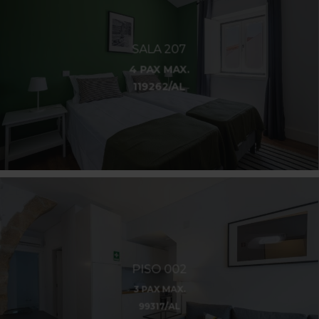
SALA 207
4 PAX MAX.
119262/AL
PISO 002
3 PAX MAX.
99317/AL