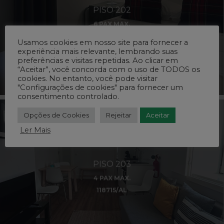
PISO 202
6 PAX MAX.
118716/AL
Usamos cookies em nosso site para fornecer a
experiência mais relevante, lembrando suas
preferências e visitas repetidas. Ao clicar em
“Aceitar”, você concorda com o uso de TODOS os
cookies. No entanto, você pode visitar
"Configurações de cookies" para fornecer um
consentimento controlado.
Opções de Cookies
Rejeitar
Aceitar
Ler Mais
PISO 203
4 PAX MAX.
118715/AL