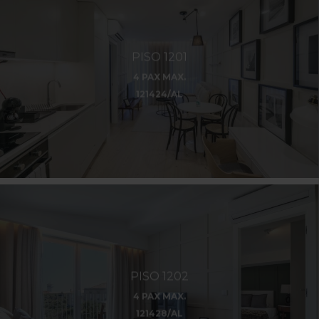
PISO 1201
4 PAX MAX.
121424/AL
PISO 1202
4 PAX MAX.
121428/AL