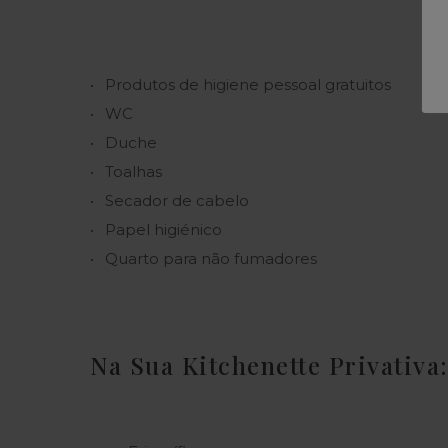
Produtos de higiene pessoal gratuitos
WC
Duche
Toalhas
Secador de cabelo
Papel higiénico
Quarto para não fumadores
Na Sua Kitchenette Privativa