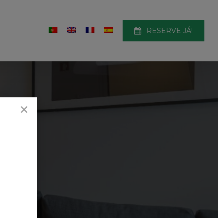
R
E
S
E
R
V
E
J
Á
!
×