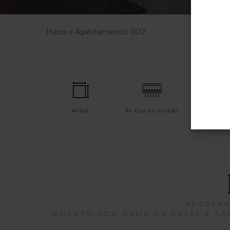
Início
»
Apartamento 002
40m2
Ar Condicionado
Casa 
APARTAM
QUARTO COM CAMA DE CASAL E SA