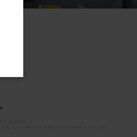
nette
tiva
r
QUIPADA.
SOA. UM APARTAMENTO PARA A SUA