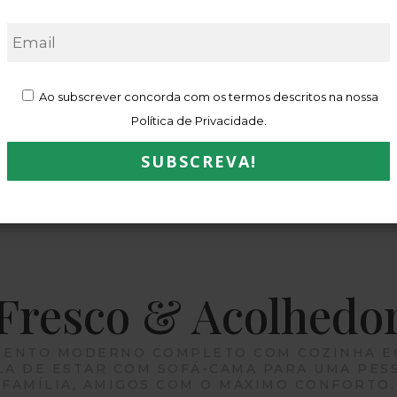
Ao subscrever concorda com os termos descritos na nossa
Política de Privacidade.
De Banho
Televisão Ecrã Plano
Wi-Fi Gratuito
Kitche
Priva
Fresco & Acolhedo
ENTO MODERNO COMPLETO COM COZINHA E
LA DE ESTAR COM SOFÁ-CAMA PARA UMA PES
FAMÍLIA, AMIGOS COM O MÁXIMO CONFORTO.