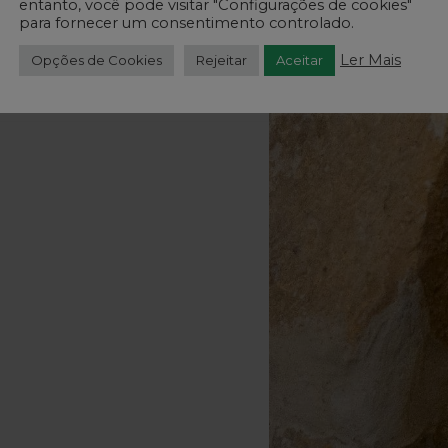
entanto, você pode visitar "Configurações de cookies"
para fornecer um consentimento controlado.
Ler Mais
Opções de Cookies
Rejeitar
Aceitar
: