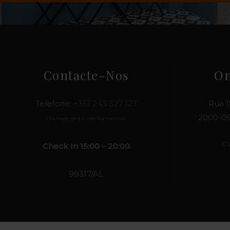
Contacte-Nos
On
Telefone:
+351 243 327 127
Rua 1
2000-09
Chamada para a rede fixa nacional
C
Check In 15:00 – 20:00
99317/AL