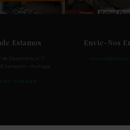
de Estamos
Envie-Nos E
º de Dezembro, n.º 7
reservas@villagrac
6 Santarém – Portugal
OMO CHEGAR