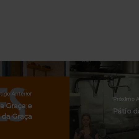
tigo Anterior
Próximo A
a Graça e
Pátio d
 da Graça