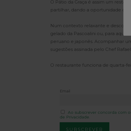
O Pátio da Graça é assim um resta
partilhar, dando a oportunidade de 
Num contexto relaxante e descontra
gelado da Pascoalini ou, para aquel
peruano e japonês. Acompanhar um
sugestões assinada pelo Chef Rafael
O restaurante funciona de quarta-f
Email
Ao subscrever concorda com os 
de Privacidade.