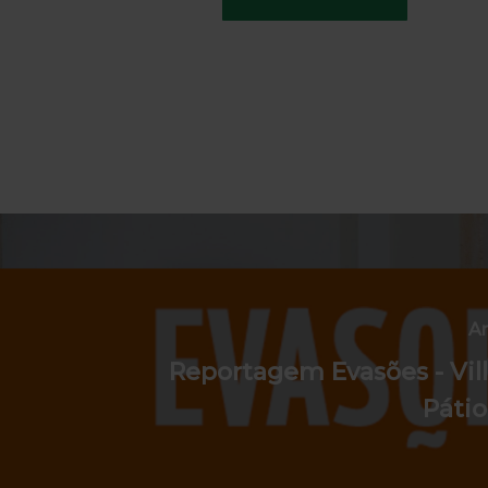
Ar
Reportagem Evasões - Vill
Pátio