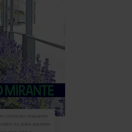
um contexto relaxante
alini ou, para aqueles
ores peruano e