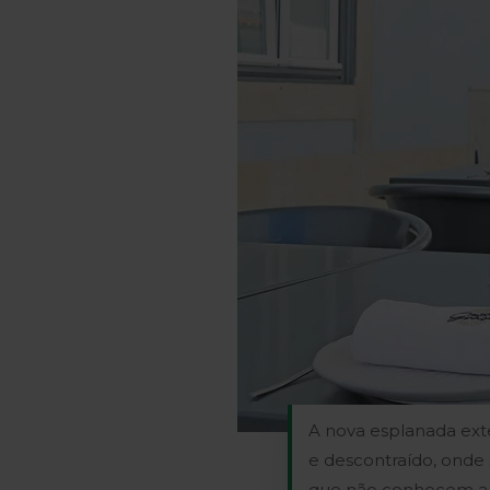
A nova esplanada exte
e descontraído, onde 
que não conhecem a G