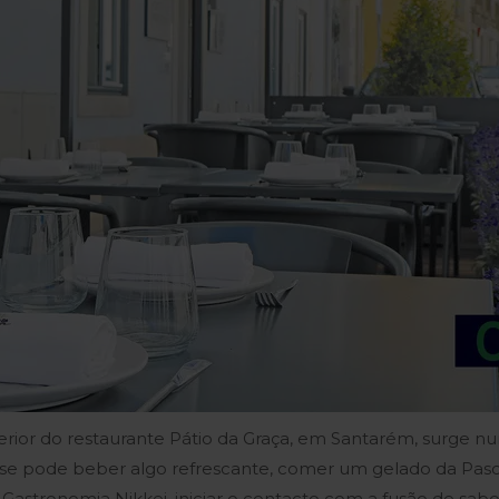
rior do restaurante Pátio da Graça, em Santarém, surge n
se pode beber algo refrescante, comer um gelado da Pasco
astronomia Nikkei, iniciar o contacto com a fusão de sab