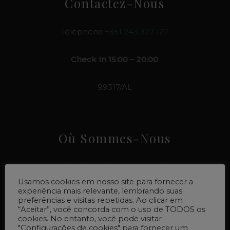
Contactez-Nous
Téléphone:
+351 243 327 127
Check In 15:00 – 20:00
99317/AL
Où Sommes-Nous
Rua 1º de Dezembro, n.º 7
2000-096 Santarém – Portugal
Usamos cookies em nosso site para fornecer a
experiência mais relevante, lembrando suas
preferências e visitas repetidas. Ao clicar em
COMMENT ARRIVER
“Aceitar”, você concorda com o uso de TODOS os
cookies. No entanto, você pode visitar
"Configurações de cookies" para fornecer um