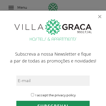
Skip
Menu
to
×
main
content
Promotions
OFFRES & FORFAITS
Início
»
Offres
»
Promotions
Subscreva a nossa Newsletter e fique
a par de todas as promoções e novidades!
I accept the privacy policy